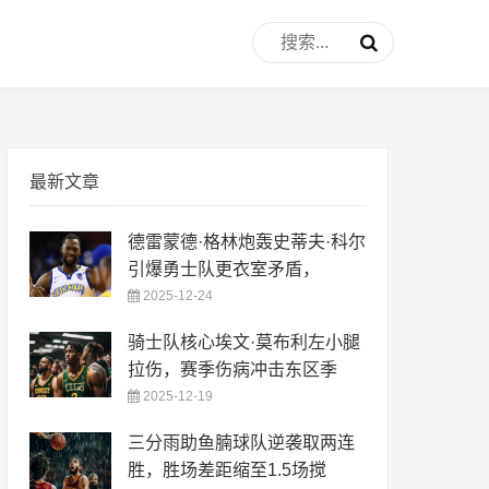
最新文章
德雷蒙德·格林炮轰史蒂夫·科尔
引爆勇士队更衣室矛盾，
2025-12-24
骑士队核心埃文·莫布利左小腿
拉伤，赛季伤病冲击东区季
2025-12-19
三分雨助鱼腩球队逆袭取两连
胜，胜场差距缩至1.5场搅