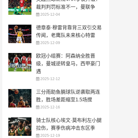
裁判判罚标准不一，曼联争
2025-12-04
德章泰·穆雷背靠背三双引交易
传闻，老鹰队未来核心特雷
2025-12-09
欧冠小组赛：阿森纳全胜晋
级，曼城逆转皇马，西甲豪门
遇
2025-12-12
三分雨助鱼腩球队逆袭取两连
胜，胜场差距缩至1.5场搅
2025-12-16
骑士队核心埃文·莫布利左小腿
拉伤，赛季伤病冲击东区季
2025-12-19