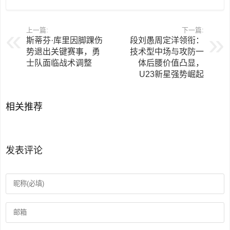
上一篇:
下一篇:
斯蒂芬·库里因脚踝伤
段刘愚周定洋领衔：
势退出关键赛事，勇
技术型中场与攻防一
士队面临战术调整
体后腰价值凸显，
U23新星强势崛起
相关推荐
发表评论