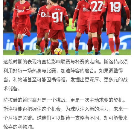
这段时期的表现将直接影响联赛与杯赛的走向。斯洛特必须
利用好每一场热身与比赛，加速阵容的磨合。如果调整得
当，利物浦甚至可能因祸得福，发掘出更深厚、更多元的战
术储备。
萨拉赫的暂时离开是一个挑战，更是一次主动求变的契机。
斯洛特能否把握住这个机会，为球队注入新的活力，未来一
个月将是关键。球迷们可以期待一支略有不同、却可能带来
惊喜的利物浦。